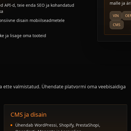
malle ja ä
ed API-d, teie enda SEO ja kohandatud
ka
VIN
OE
nsiivne disain mobiilseadmetele
CMS
e ja lisage oma tooteid
uba ette valmistatud. Ühendate platvormi oma veebisaidiga
CMS ja disain
Ühendab WordPressi, Shopify, PrestaShopi,