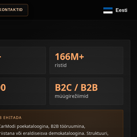
KONTAKTID
Eesti
+
166M+
ristid
00
B2C / B2B
müügirežiimid
B EHITADA
CarModi poekataloogina, B2B tööruumina,
riistana või eraldiseisva demokataloogina. Struktuuri,