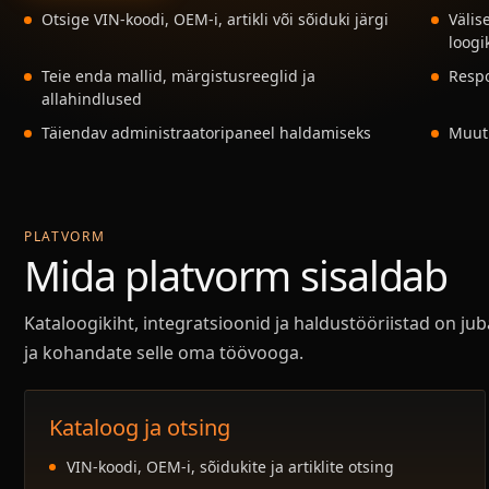
Otsige VIN-koodi, OEM-i, artikli või sõiduki järgi
Välis
loogi
Teie enda mallid, märgistusreeglid ja
Respo
allahindlused
Täiendav administraatoripaneel haldamiseks
Muutk
PLATVORM
Mida platvorm sisaldab
Kataloogikiht, integratsioonid ja haldustööriistad on j
ja kohandate selle oma töövooga.
Kataloog ja otsing
VIN-koodi, OEM-i, sõidukite ja artiklite otsing