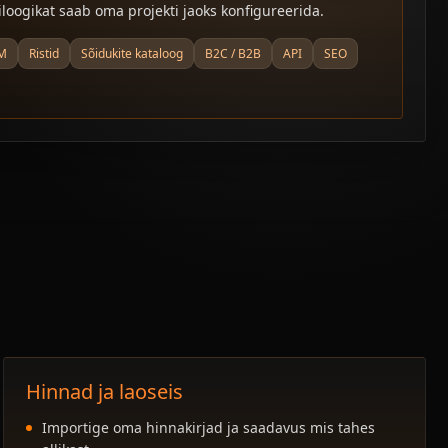
riloogikat saab oma projekti jaoks konfigureerida.
M
Ristid
Sõidukite kataloog
B2C / B2B
API
SEO
Hinnad ja laoseis
Importige oma hinnakirjad ja saadavus mis tahes