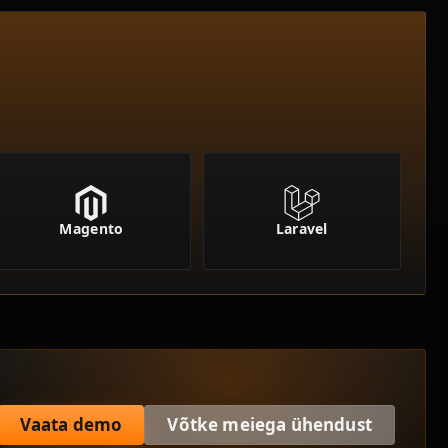
Magento
Laravel
Vaata demo
Võtke meiega ühendust