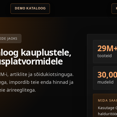
DEMO KATALOOG
IDE JAOKS
29M
oog kauplustele,
tooteid
usplatvormidele
30,0
-i, artiklite ja sõidukiotsinguga.
ga, impordib teie enda hinnad ja
mudelid
ie ärireeglitega.
MIDA SAA
Kasutage 
halduritöö