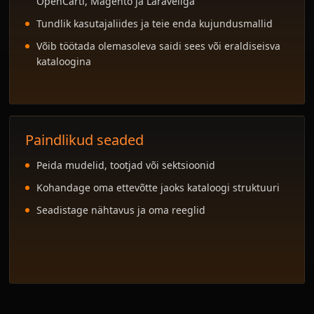
OpenCarti, Magento ja Laraveliga
Tundlik kasutajaliides ja teie enda kujundusmallid
Võib töötada olemasoleva saidi sees või eraldiseisva
kataloogina
Paindlikud seaded
Peida mudelid, tootjad või sektsioonid
Kohandage oma ettevõtte jaoks kataloogi struktuuri
Seadistage nähtavus ja oma reeglid