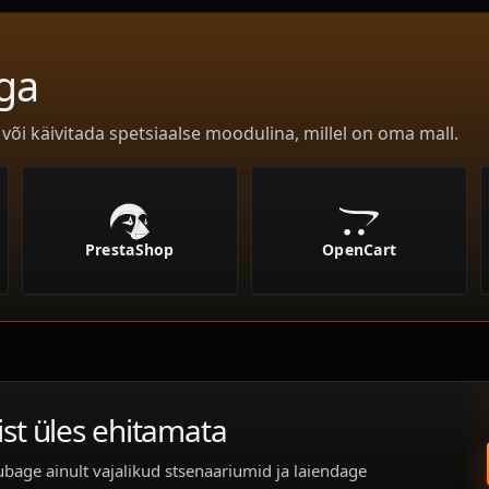
ga
õi käivitada spetsiaalse moodulina, millel on oma mall.
PrestaShop
OpenCart
ist üles ehitamata
age ainult vajalikud stsenaariumid ja laiendage