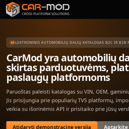
ELEKTRONINIS AUTOMOBILIŲ DALIŲ KATALOGAS B2C IR B2B 
CarMod yra automobilių da
skirtas parduotuvėms, plat
paslaugų platformoms
Paruoštas paleisti katalogas su VIN, OEM, gaminių
Jis prisijungia prie populiarių TVS platformų, imp
veikia su išorinėmis API ir prisitaiko prie jūsų versl
Atidaryti demonstracinę versiją
Aptarkite