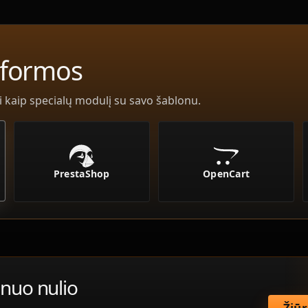
atformos
i kaip specialų modulį su savo šablonu.
PrestaShop
OpenCart
 nuo nulio