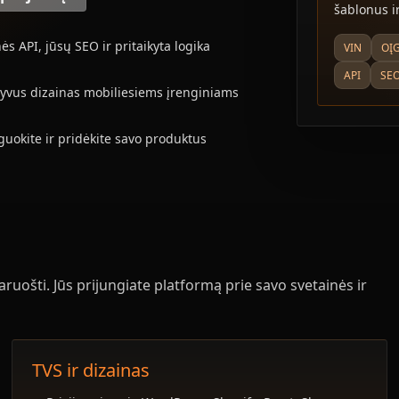
šablonus ir
nės API, jūsų SEO ir pritaikyta logika
VIN
OĮ
API
SE
yvus dizainas mobiliesiems įrenginiams
uokite ir pridėkite savo produktus
aruošti. Jūs prijungiate platformą prie savo svetainės ir
TVS ir dizainas