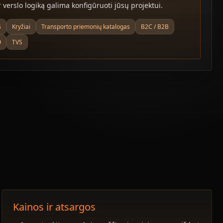
 verslo logiką galima konfigūruoti jūsų projektui.
G
Kryžiai
Transporto priemonių katalogas
B2C / B2B
O
TVS
Kainos ir atsargos