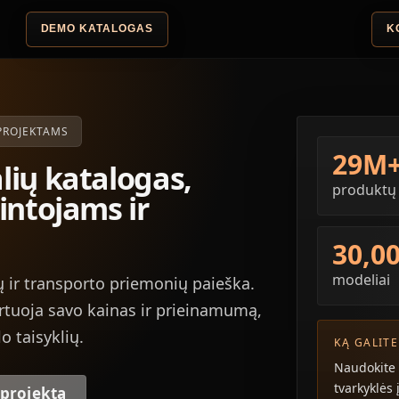
DEMO KATALOGAS
K
PROJEKTAMS
29M
lių katalogas,
produktų
intojams ir
30,0
modeliai
 ir transporto priemonių paieška.
ortuoja savo kainas ir prieinamumą,
o taisyklių.
KĄ GALITE
Naudokite 
tvarkyklės 
 projektą