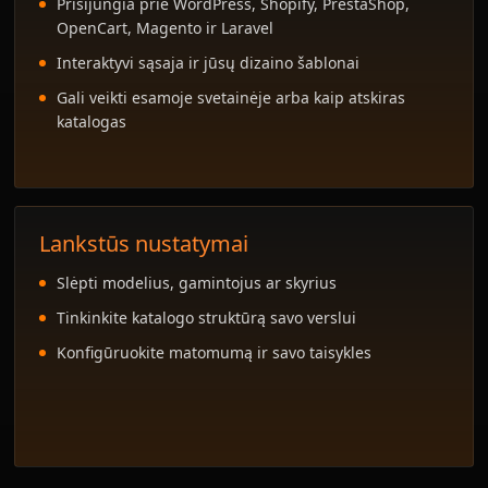
Prisijungia prie WordPress, Shopify, PrestaShop,
OpenCart, Magento ir Laravel
Interaktyvi sąsaja ir jūsų dizaino šablonai
Gali veikti esamoje svetainėje arba kaip atskiras
katalogas
Lankstūs nustatymai
Slėpti modelius, gamintojus ar skyrius
Tinkinkite katalogo struktūrą savo verslui
Konfigūruokite matomumą ir savo taisykles