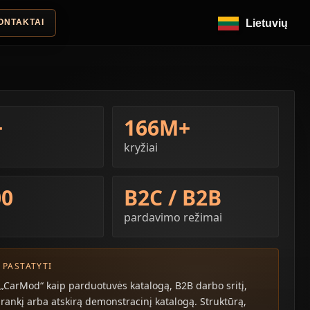
ONTAKTAI
Lietuvių
+
166M+
kryžiai
00
B2C / B2B
pardavimo režimai
 PASTATYTI
„CarMod“ kaip parduotuvės katalogą, B2B darbo sritį,
įrankį arba atskirą demonstracinį katalogą. Struktūrą,