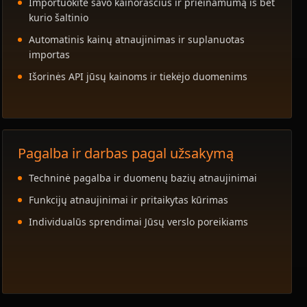
Importuokite savo kainoraščius ir prieinamumą iš bet
kurio šaltinio
Automatinis kainų atnaujinimas ir suplanuotas
importas
Išorinės API jūsų kainoms ir tiekėjo duomenims
Pagalba ir darbas pagal užsakymą
Techninė pagalba ir duomenų bazių atnaujinimai
Funkcijų atnaujinimai ir pritaikytas kūrimas
Individualūs sprendimai Jūsų verslo poreikiams