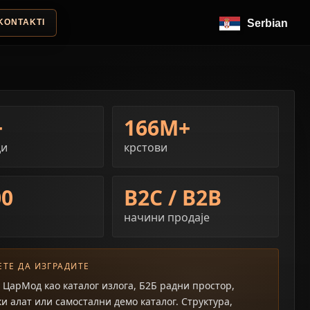
KONTAKTI
Serbian
+
166M+
ди
крстови
00
B2C / B2B
начини продаје
ТЕ ДА ИЗГРАДИТЕ
 ЦарМод као каталог излога, Б2Б радни простор,
и алат или самостални демо каталог. Структура,