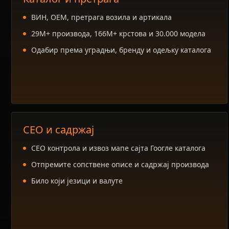
ВИН, ОЕМ, претрага возила и артикала
29М+ производа, 166М+ крстова и 30.000 модела
Одабир према уградњи, бренду и одељку каталога
СЕО и садржај
СЕО контрола и извоз мапе сајта Гоогле каталога
Отпремите сопствене описе и садржај производа
Било који језици и валуте