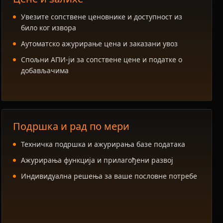
Увезите сопствене ценовнике и доступност из
било ког извора
Аутоматско ажурирање цена и заказани увоз
Спољни АПИ-ји за сопствене цене и податке о
добављачима
Подршка и рад по мери
Техничка подршка и ажурирања базе података
Ажурирања функција и прилагођени развој
Индивидуална решења за ваше пословне потребе