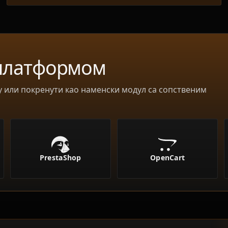
 платформом
у или покренути као наменски модул са сопственим
PrestaShop
OpenCart