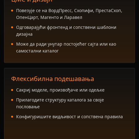
Повезује се на ВордПресс, Схопифи, ПрестаСхоп,
ОпенЦарт, Магенто и Ларавел
Одговарајући фронтенд и сопствени шаблони
дизајна
Може да ради унутар постојећег сајта или као
самостални каталог
Флексибилна подешавања
Сакриј моделе, произвођаче или одељке
Прилагодите структуру каталога за своје
пословање
Конфигуришите видљивост и сопствена правила