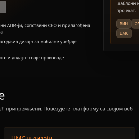
шаблони и
пројекат.
ВИН
О
ни АПИ-ји, сопствени СЕО и прилагођена
ка
ЦМС
агодљив дизајн за мобилне уређаје
те и додајте своје производе
е
 већ припремљени. Повезујете платформу са својом веб
ЦМС и дизајн