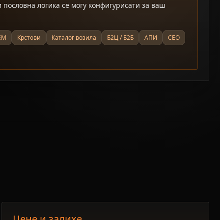
 пословна логика се могу конфигурисати за ваш
ЕМ
Крстови
Каталог возила
Б2Ц / Б2Б
АПИ
СЕО
Цене и залихе