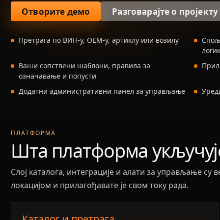
Отворите демо
Разговарајте о пројекту
Претрага по ВИН-у, ОЕМ-у, артиклу или возилу
Спољ
логи
Ваши сопствени шаблони, правила за
Прил
означавање и попусти
Додатни административни панел за управљање
Уреди
ПЛАТФОРМА
Шта платформа укључуј
Слој каталога, интеграције и алати за управљање су
локацијом и прилагођавате је свом току рада.
Каталог и претрага