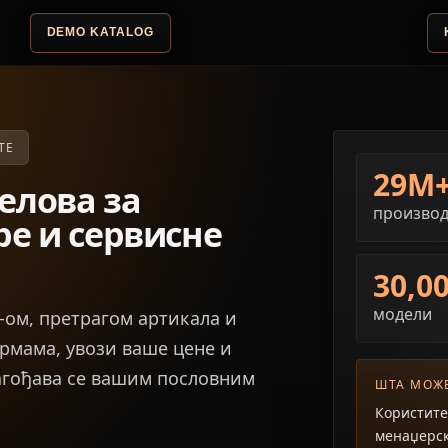
DEMO KATALOG
ТЕ
29M
елова за
произво
е и сервисне
30,0
модели
-ом, претрагом артикала и
рмама, увози ваше цене и
агођава се вашим пословним
ШТА МОЖЕ
Користите
менаџерск