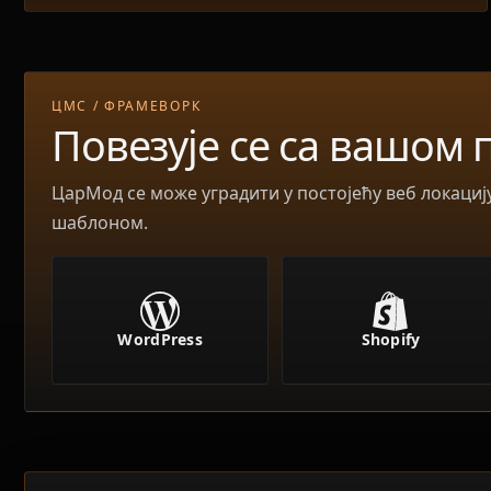
ЦМС / ФРАМЕВОРК
Повезује се са вашом
ЦарМод се може уградити у постојећу веб локациј
шаблоном.
Shopify
WordPress