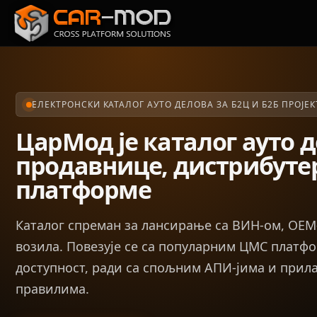
ЕЛЕКТРОНСКИ КАТАЛОГ АУТО ДЕЛОВА ЗА Б2Ц И Б2Б ПРОЈЕК
ЦарМод је каталог ауто д
продавнице, дистрибутер
платформе
Каталог спреман за лансирање са ВИН-ом, ОЕМ
возила. Повезује се са популарним ЦМС платфо
доступност, ради са спољним АПИ-јима и прил
правилима.