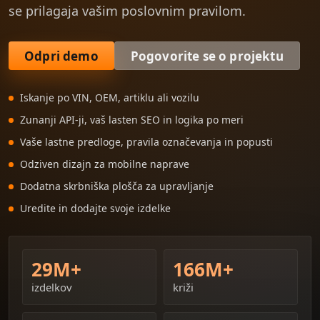
se prilagaja vašim poslovnim pravilom.
Odpri demo
Pogovorite se o projektu
Iskanje po VIN, OEM, artiklu ali vozilu
Zunanji API-ji, vaš lasten SEO in logika po meri
Vaše lastne predloge, pravila označevanja in popusti
Odziven dizajn za mobilne naprave
Dodatna skrbniška plošča za upravljanje
Uredite in dodajte svoje izdelke
29M+
166M+
izdelkov
križi