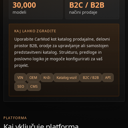
30,000
B2C / B2B
modeli
načini prodaje
KAJ LAHKO ZGRADITE
Uporabite CarMod kot katalog prodajalne, delovni
prostor B2B, orodje za upravljanje ali samostojen
predstavitveni katalog. Strukturo, predloge in
poslovno logiko je mogoče konfigurirati za vaš
projekt.
VIN
OEM
Križi
Katalog vozil
B2C / B2B
API
SEO
CMS
PLATFORMA
Kaj vključuje platforma